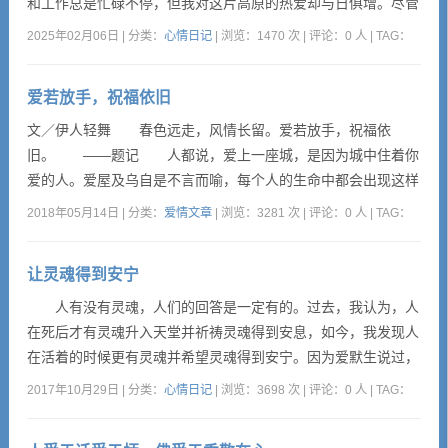
心情日记
和工作总是忙碌不停，但我对这片高原的热爱却与日俱增。尽管
拿起相机的次数越来越少，但我依然用镜头捕捉着这片土地上的
2025年02月06日 | 分类：
心情日记
| 浏览：1470 次 | 评论：0 人 | TAG：
点滴。与那些匆匆忙忙的游客不同，我也并非当地人那般自在。
留言本
我定义自己为“另一个西藏”的居民，这里让我能够随时“出离”尘
爱若放手，祝福依旧
世。因此，我的拍摄内容往往随心所欲，没有固定的...
繁體
文／伊人轻舞 春色远走，风情长留。爱若放手，祝福依
旧。 ——题记 人都说，爱上一座城，是因为城中住着你
爱的人。爱屋及乌自是不言而喻，每个人的生命中都会出现这样
一个人，纵使尘满面，鬓如霜，也想要和他相伴到岁末晚景。我
2018年05月14日 | 分类：
爱情文章
| 浏览：3281 次 | 评论：0 人 | TAG：
深信此画面曾被无数人精心描摹过，因为它是人们心里憧憬的最
美的爱相逢。这个浪漫的“版图”，也是温暖与真挚包裹的纯粹感
让灵魂得到安宁
情，所刻画的一幅朴素人生。 世间最理想的爱情，当然是两
颗同心，...
人有没有灵魂，人们的回答是一定有的。过去，我认为，人
在死后才有灵魂升入天堂并祈祷灵魂得到安息，如今，我发现人
在活着的时候更有灵魂并希望灵魂得到安宁。因为爱默生说过，
上帝为每个人灵魂提供了选择机会：或是拥有真理，或是得到安
2017年10月29日 | 分类：
心情日记
| 浏览：3698 次 | 评论：0 人 | TAG：
宁。你可以任选其一，但不能兼而有之。 人在60岁以前，让
灵魂选择真理并为之奋斗是十分必要的；人在60岁以后，让灵魂