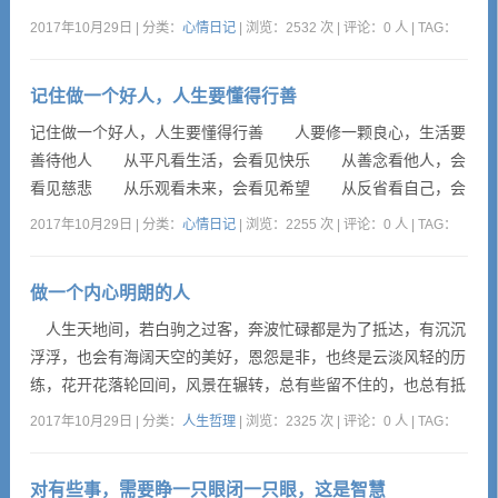
填饱肚子。 上学时赶上十年动乱，我也知足的，虽然没有学
2017年10月29日 | 分类：
心情日记
| 浏览：2532 次 | 评论：0 人 | TAG：
到多少知识，但靠自己的努力成为同龄人中的佼佼者。 毕业
上班我很知足的，虽然在铁路工程单位，当力工、瓦工很辛苦，
记住做一个好人，人生要懂得行善
但是我没干两年就入党提干了，一直在机关工作到退休。 ...
记住做一个好人，人生要懂得行善 人要修一颗良心，生活要
善待他人 从平凡看生活，会看见快乐 从善念看他人，会
看见慈悲 从乐观看未来，会看见希望 从反省看自己，会
看见转机 从现在看过去，会看见无知 从宽容看是非，会
2017年10月29日 | 分类：
心情日记
| 浏览：2255 次 | 评论：0 人 | TAG：
看见解脱 从接受看命运，会看见踏实 无论你怎么活，这
世上总有人说长道短 无论你怎么做，这世上总有人指手画
做一个内心明朗的人
脚 你话多了，说你缺少内涵 你沉默了，说你故作深
沉 你在乎了...
人生天地间，若白驹之过客，奔波忙碌都是为了抵达，有沉沉
浮浮，也会有海阔天空的美好，恩怨是非，也终是云淡风轻的历
练，花开花落轮回间，风景在辗转，总有些留不住的，也总有抵
达不了的，淡定豁达才会释然，内心明朗才会踏实快乐。 佛
2017年10月29日 | 分类：
人生哲理
| 浏览：2325 次 | 评论：0 人 | TAG：
说：柔和者，自然善良。大度者，自然超脱。深远者，自然开
阔。有容者，自然喜悦。 人活着，心中要种一轮太阳，在寒
对有些事，需要睁一只眼闭一只眼，这是智慧
冷的日子里用来取暖，在黑暗的日子里用来照亮，在迷茫的日子