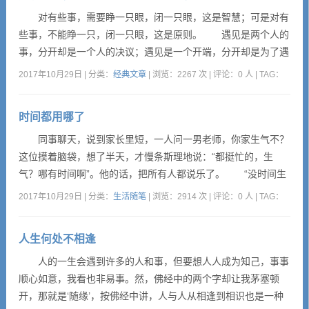
里用来指引...
对有些事，需要睁一只眼，闭一只眼，这是智慧；可是对有
些事，不能睁一只，闭一只眼，这是原则。 遇见是两个人的
事，分开却是一个人的决议；遇见是一个开端，分开却是为了遇
见下一个分开。这是一个盛行分开的世界，但是我们都不擅长辞
2017年10月29日 | 分类：
经典文章
| 浏览：2267 次 | 评论：0 人 | TAG：
别。 ———米兰·昆德拉 别人都在关注你飞得高不高、
快不快时，只有他在关心你飞得累不累，这是朋友。别人关注你
时间都用哪了
钱多钱少、官大官小时，只有她在关心你是胖了瘦了，那是母
亲。 —...
同事聊天，说到家长里短，一人问一男老师，你家生气不？
这位摸着脑袋，想了半天，才慢条斯理地说：“都挺忙的，生
气？哪有时间啊”。他的话，把所有人都说乐了。 “没时间生
气”。真是绝妙好词。他告诉我们，生气，是要占用时间的。岂
2017年10月29日 | 分类：
生活随笔
| 浏览：2914 次 | 评论：0 人 | TAG：
止生气，东拉西扯，玩游戏，斗地主，哪个不需要时间呢？若是
把时间用在这上，是不是有点糟蹋了呢？ 我们平时过日子精
人生何处不相逢
打细算，可却从来没算过，把时间用来生气，对自己的身心有着
多么...
人的一生会遇到许多的人和事，但要想人人成为知己，事事
顺心如意，我看也非易事。然，佛经中的两个字却让我茅塞顿
开，那就是‘随缘’，按佛经中讲，人与人从相逢到相识也是一种