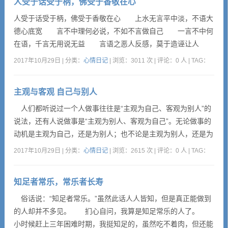
人受于话受于柄，佛受于香敬在心
选择安宁并为之努力是难能可贵的。 让灵魂得到安宁，前...
人受于话受于柄，佛受于香敬在心 上水无言平中淡，不语大
德心底宽 言不中理何必说，不如不言做自己 一言不中何
在语，千言无用说无益 言语之恶人反感，莫于造诬让人
恨 伤人以言攻与众，甚于刀剑击心中 当面责人不为短，
2017年10月29日 | 分类：
心情日记
| 浏览：3011 次 | 评论：0 人 | TAG：
人虽没恨心不悦 未必深恨留遗憾，做人谦虚人人敬 背地
言人说其短，令人不悦当面伤 怀恨甚深日后难，朋友难做人
主观与客观 自己与别人
情断 病从口入需静寂，祸从口出需有心 出言不慎得罪
人，驷马难追话...
人们都听说过一个人做事往往是“主观为自己、客观为别人”的
说法，还有人说做事是“主观为别人、客观为自己”。无论做事的
动机是主观为自己，还是为别人；也不论是主观为别人，还是为
自己，一个人做任何事情都有主观和客观是为了谁或谁受益的问
2017年10月29日 | 分类：
心情日记
| 浏览：2615 次 | 评论：0 人 | TAG：
题。 我认为，虽然“人不为己，天诛地灭”是一种极端自私的
观点，但是，一个人若没有为己之心，那就一天也活不下去了，
知足者常乐，常乐者长寿
因为人若不为己，那就应当把自己的食品都让给别人吃，其结...
俗话说：“知足者常乐。”虽然此话人人皆知，但是真正能做到
的人却并不多见。 扪心自问，我算是知足常乐的人了。
小时候赶上三年困难时期，我挺知足的，虽然吃不着肉，但还能