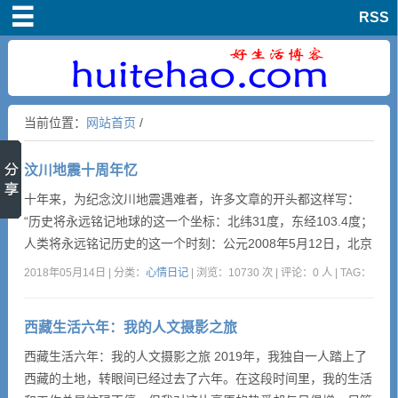
RSS
首页
爱情文章
当前位置：
网站首页
/
亲情文章
汶川地震十周年忆
友情文章
十年来，为纪念汶川地震遇难者，许多文章的开头都这样写：
“历史将永远铭记地球的这一个坐标：北纬31度，东经103.4度；
生活随笔
人类将永远铭记历史的这一个时刻：公元2008年5月12日，北京
时间14时28分。”这场8级强烈地震突然袭击了中国西部四川省
2018年05月14日 | 分类：
心情日记
| 浏览：10730 次 | 评论：0 人 | TAG：
汶川县，波及大半个中国及亚洲多个国家和地区。北至辽宁，东
经典文章
至上海，南至香港、广东、澳门、泰国、越南，西至巴基斯坦均
西藏生活六年：我的人文摄影之旅
有震感。无数震撼人心的画面仿佛就在昨天。大地震留...
人生哲理
西藏生活六年：我的人文摄影之旅 2019年，我独自一人踏上了
西藏的土地，转眼间已经过去了六年。在这段时间里，我的生活